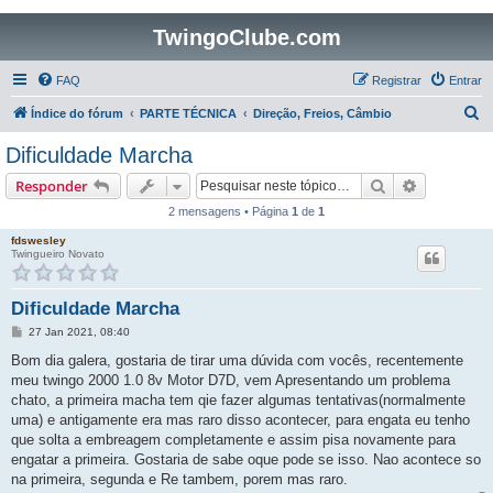
TwingoClube.com
FAQ
Registrar
Entrar
P
Índice do fórum
PARTE TÉCNICA
Direção, Freios, Câmbio
e
Dificuldade Marcha
s
Pesquisar
Pesquisa 
Responder
q
2 mensagens • Página
1
de
1
u
fdswesley
i
Twingueiro Novato
s
a
Dificuldade Marcha
r
M
27 Jan 2021, 08:40
e
n
Bom dia galera, gostaria de tirar uma dúvida com vocês, recentemente
s
meu twingo 2000 1.0 8v Motor D7D, vem Apresentando um problema
a
g
chato, a primeira macha tem qie fazer algumas tentativas(normalmente
e
uma) e antigamente era mas raro disso acontecer, para engata eu tenho
m
que solta a embreagem completamente e assim pisa novamente para
engatar a primeira. Gostaria de sabe oque pode se isso. Nao acontece so
na primeira, segunda e Re tambem, porem mas raro.