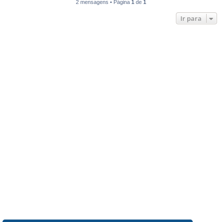
2 mensagens • Página
1
de
1
Ir para