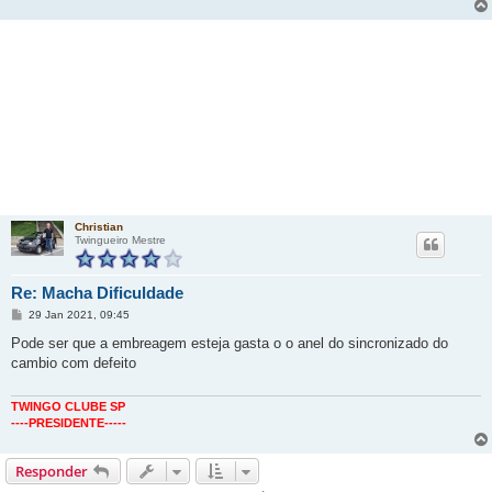
Christian
Twingueiro Mestre
Re: Macha Dificuldade
M
29 Jan 2021, 09:45
e
n
Pode ser que a embreagem esteja gasta o o anel do sincronizado do
s
cambio com defeito
a
g
e
m
TWINGO CLUBE SP
----PRESIDENTE-----
Responder