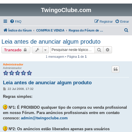
TwingoClube.com
FAQ
Registrar
Entrar
P
Índice do fórum
COMPRA E VENDA
Regras do Fórum de COMPRA E VENDA
e
Leia antes de anunciar algum produto
s
Pesquisar
Pesquisa a
Trancado
q
1 mensagem • Página
1
de
1
u
Administrador
i
Administrador
s
a
Leia antes de anunciar algum produto
r
M
22 Jul 2008, 17:32
e
n
Regras simples:
s
a
g
Nº1: É PROIBIDO qualquer tipo de compra ou venda profissional
e
em nosso Fórum. Para anúncios profissionais entre em contato
m
conosco:
admin@twingoclube.com
Nº2: Os anúncios estão liberados apenas para usuários