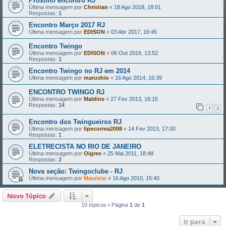
Próximo encontro RJ
Última mensagem por
Christian
«
18 Ago 2018, 18:01
Respostas:
1
Encontro Março 2017 RJ
Última mensagem por
EDISON
«
03 Abr 2017, 16:45
Encontro Twingo
Última mensagem por
EDISON
«
06 Out 2016, 13:52
Respostas:
1
Encontro Twingo no RJ em 2014
Última mensagem por
marushio
«
16 Ago 2014, 16:39
ENCONTRO TWINGO RJ
Última mensagem por
Maldine
«
27 Fev 2013, 16:15
Respostas:
14
1
2
Encontro dos Twingueiros RJ
Última mensagem por
lipecorrea2008
«
14 Fev 2013, 17:00
Respostas:
1
ELETRECISTA NO RIO DE JANEIRO
Última mensagem por
Oigres
«
25 Mai 2011, 18:48
Respostas:
2
Nova seção: Twingoclube - RJ
Última mensagem por
Mauricio
«
16 Ago 2010, 15:40
Novo Tópico
10 tópicos • Página
1
de
1
Ir para