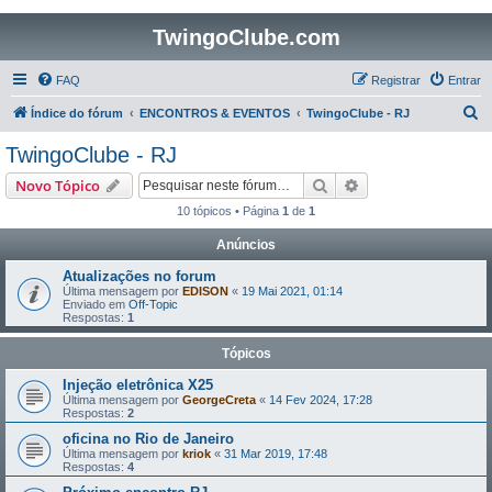
TwingoClube.com
FAQ
Registrar
Entrar
P
Índice do fórum
ENCONTROS & EVENTOS
TwingoClube - RJ
e
TwingoClube - RJ
s
Pesquisar
Pesquisa avançada
Novo Tópico
q
10 tópicos • Página
1
de
1
u
Anúncios
i
s
Atualizações no forum
Última mensagem por
EDISON
«
19 Mai 2021, 01:14
a
Enviado em
Off-Topic
Respostas:
1
r
Tópicos
Injeção eletrônica X25
Última mensagem por
GeorgeCreta
«
14 Fev 2024, 17:28
Respostas:
2
oficina no Rio de Janeiro
Última mensagem por
kriok
«
31 Mar 2019, 17:48
Respostas:
4