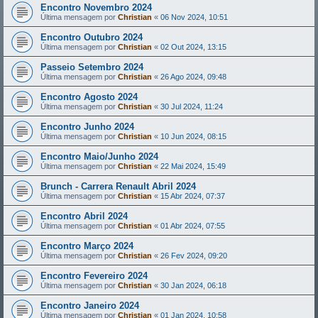
Encontro Novembro 2024
Última mensagem por
Christian
«
06 Nov 2024, 10:51
Encontro Outubro 2024
Última mensagem por
Christian
«
02 Out 2024, 13:15
Passeio Setembro 2024
Última mensagem por
Christian
«
26 Ago 2024, 09:48
Encontro Agosto 2024
Última mensagem por
Christian
«
30 Jul 2024, 11:24
Encontro Junho 2024
Última mensagem por
Christian
«
10 Jun 2024, 08:15
Encontro Maio/Junho 2024
Última mensagem por
Christian
«
22 Mai 2024, 15:49
Brunch - Carrera Renault Abril 2024
Última mensagem por
Christian
«
15 Abr 2024, 07:37
Encontro Abril 2024
Última mensagem por
Christian
«
01 Abr 2024, 07:55
Encontro Março 2024
Última mensagem por
Christian
«
26 Fev 2024, 09:20
Encontro Fevereiro 2024
Última mensagem por
Christian
«
30 Jan 2024, 06:18
Encontro Janeiro 2024
Última mensagem por
Christian
«
01 Jan 2024, 10:58