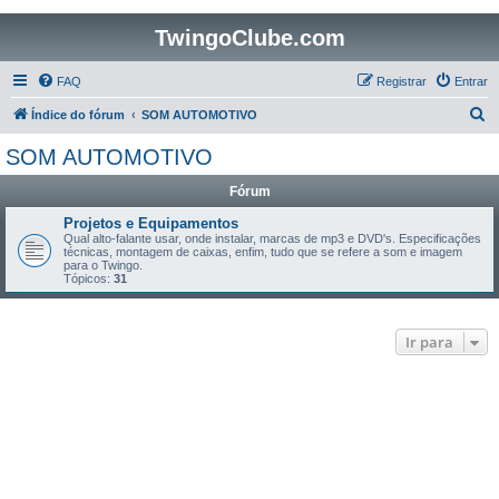
TwingoClube.com
FAQ
Registrar
Entrar
P
Índice do fórum
SOM AUTOMOTIVO
e
SOM AUTOMOTIVO
s
Fórum
q
u
Projetos e Equipamentos
Qual alto-falante usar, onde instalar, marcas de mp3 e DVD's. Especificações
i
técnicas, montagem de caixas, enfim, tudo que se refere a som e imagem
para o Twingo.
s
Tópicos:
31
a
r
Ir para