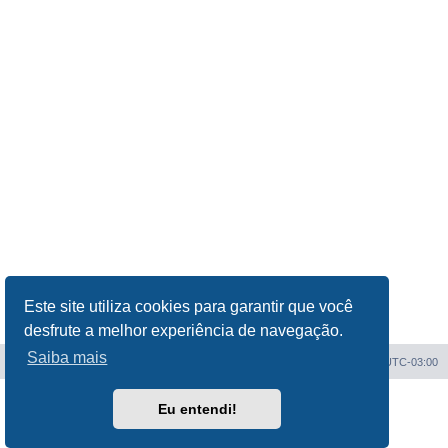
Este site utiliza cookies para garantir que você
desfrute a melhor experiência de navegação.
Saiba mais
Índice do fórum
Todos os horários são
UTC-03:00
Powered by
phpBB
® Forum Software © phpBB Limited
Eu entendi!
Traduzido por:
Suporte phpBB
Privacidade
|
Termos