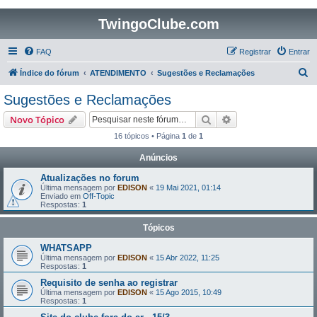
TwingoClube.com
FAQ
Registrar
Entrar
P
Índice do fórum
ATENDIMENTO
Sugestões e Reclamações
e
Sugestões e Reclamações
s
Pesquisar
Pesquisa avançada
Novo Tópico
q
16 tópicos • Página
1
de
1
u
Anúncios
i
s
Atualizações no forum
Última mensagem por
EDISON
«
19 Mai 2021, 01:14
a
Enviado em
Off-Topic
Respostas:
1
r
Tópicos
WHATSAPP
Última mensagem por
EDISON
«
15 Abr 2022, 11:25
Respostas:
1
Requisito de senha ao registrar
Última mensagem por
EDISON
«
15 Ago 2015, 10:49
Respostas:
1