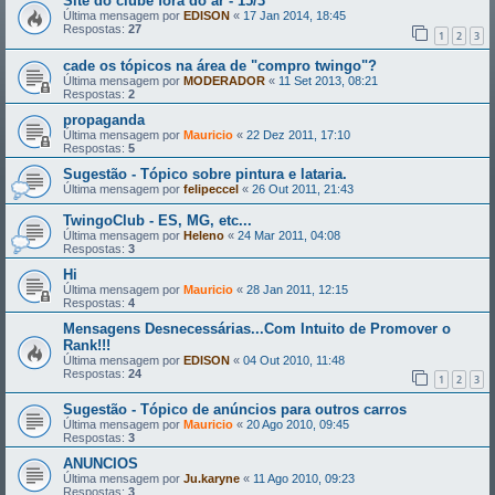
Site do clube fora do ar - 15/3
Última mensagem por
EDISON
«
17 Jan 2014, 18:45
Respostas:
27
1
2
3
cade os tópicos na área de "compro twingo"?
Última mensagem por
MODERADOR
«
11 Set 2013, 08:21
Respostas:
2
propaganda
Última mensagem por
Mauricio
«
22 Dez 2011, 17:10
Respostas:
5
Sugestão - Tópico sobre pintura e lataria.
Última mensagem por
felipeccel
«
26 Out 2011, 21:43
TwingoClub - ES, MG, etc...
Última mensagem por
Heleno
«
24 Mar 2011, 04:08
Respostas:
3
Hi
Última mensagem por
Mauricio
«
28 Jan 2011, 12:15
Respostas:
4
Mensagens Desnecessárias...Com Intuito de Promover o
Rank!!!
Última mensagem por
EDISON
«
04 Out 2010, 11:48
Respostas:
24
1
2
3
Sugestão - Tópico de anúncios para outros carros
Última mensagem por
Mauricio
«
20 Ago 2010, 09:45
Respostas:
3
ANUNCIOS
Última mensagem por
Ju.karyne
«
11 Ago 2010, 09:23
Respostas:
3