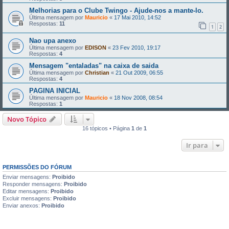
Melhorias para o Clube Twingo - Ajude-nos a mante-lo.
Última mensagem por
Mauricio
«
17 Mai 2010, 14:52
Respostas:
11
1
2
Nao upa anexo
Última mensagem por
EDISON
«
23 Fev 2010, 19:17
Respostas:
4
Mensagem "entaladas" na caixa de saida
Última mensagem por
Christian
«
21 Out 2009, 06:55
Respostas:
4
PAGINA INICIAL
Última mensagem por
Mauricio
«
18 Nov 2008, 08:54
Respostas:
1
Novo Tópico
16 tópicos • Página
1
de
1
Ir para
PERMISSÕES DO FÓRUM
Enviar mensagens:
Proibido
Responder mensagens:
Proibido
Editar mensagens:
Proibido
Excluir mensagens:
Proibido
Enviar anexos:
Proibido