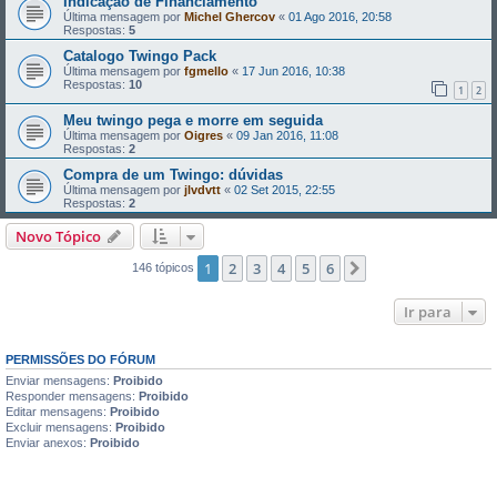
Indicação de Financiamento
Última mensagem por
Michel Ghercov
«
01 Ago 2016, 20:58
Respostas:
5
Catalogo Twingo Pack
Última mensagem por
fgmello
«
17 Jun 2016, 10:38
Respostas:
10
1
2
Meu twingo pega e morre em seguida
Última mensagem por
Oigres
«
09 Jan 2016, 11:08
Respostas:
2
Compra de um Twingo: dúvidas
Última mensagem por
jlvdvtt
«
02 Set 2015, 22:55
Respostas:
2
Novo Tópico
1
2
3
4
5
6
Próximo
146 tópicos
Ir para
PERMISSÕES DO FÓRUM
Enviar mensagens:
Proibido
Responder mensagens:
Proibido
Editar mensagens:
Proibido
Excluir mensagens:
Proibido
Enviar anexos:
Proibido