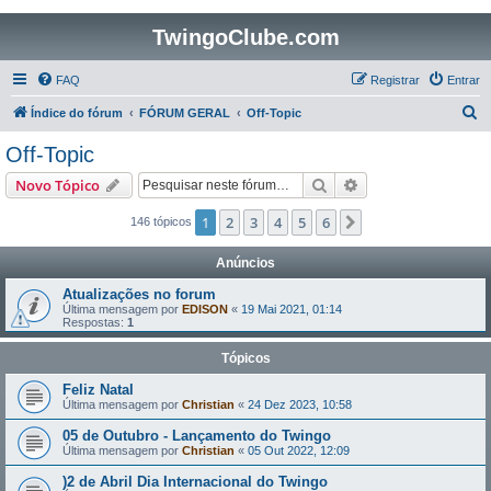
TwingoClube.com
FAQ
Registrar
Entrar
P
Índice do fórum
FÓRUM GERAL
Off-Topic
e
Off-Topic
s
Pesquisar
Pesquisa avançada
Novo Tópico
q
u
1
2
3
4
5
6
Próximo
146 tópicos
i
Anúncios
s
Atualizações no forum
a
Última mensagem por
EDISON
«
19 Mai 2021, 01:14
Respostas:
1
r
Tópicos
Feliz Natal
Última mensagem por
Christian
«
24 Dez 2023, 10:58
05 de Outubro - Lançamento do Twingo
Última mensagem por
Christian
«
05 Out 2022, 12:09
)2 de Abril Dia Internacional do Twingo