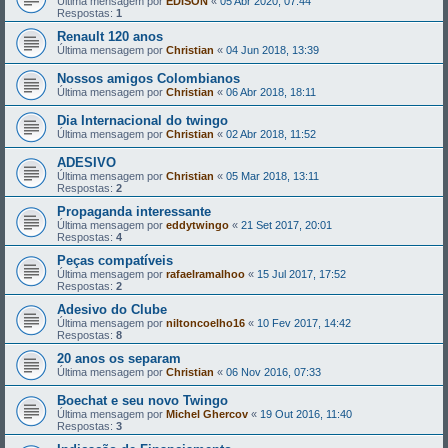
Última mensagem por
EDISON
«
05 Abr 2020, 07:44
Respostas:
1
Renault 120 anos
Última mensagem por
Christian
«
04 Jun 2018, 13:39
Nossos amigos Colombianos
Última mensagem por
Christian
«
06 Abr 2018, 18:11
Dia Internacional do twingo
Última mensagem por
Christian
«
02 Abr 2018, 11:52
ADESIVO
Última mensagem por
Christian
«
05 Mar 2018, 13:11
Respostas:
2
Propaganda interessante
Última mensagem por
eddytwingo
«
21 Set 2017, 20:01
Respostas:
4
Peças compatíveis
Última mensagem por
rafaelramalhoo
«
15 Jul 2017, 17:52
Respostas:
2
Adesivo do Clube
Última mensagem por
niltoncoelho16
«
10 Fev 2017, 14:42
Respostas:
8
20 anos os separam
Última mensagem por
Christian
«
06 Nov 2016, 07:33
Boechat e seu novo Twingo
Última mensagem por
Michel Ghercov
«
19 Out 2016, 11:40
Respostas:
3