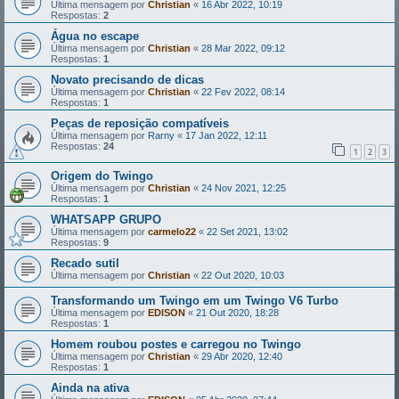
Última mensagem por
Christian
«
16 Abr 2022, 10:19
Respostas:
2
Água no escape
Última mensagem por
Christian
«
28 Mar 2022, 09:12
Respostas:
1
Novato precisando de dicas
Última mensagem por
Christian
«
22 Fev 2022, 08:14
Respostas:
1
Peças de reposição compatíveis
Última mensagem por
Rarny
«
17 Jan 2022, 12:11
Respostas:
24
1
2
3
Origem do Twingo
Última mensagem por
Christian
«
24 Nov 2021, 12:25
Respostas:
1
WHATSAPP GRUPO
Última mensagem por
carmelo22
«
22 Set 2021, 13:02
Respostas:
9
Recado sutil
Última mensagem por
Christian
«
22 Out 2020, 10:03
Transformando um Twingo em um Twingo V6 Turbo
Última mensagem por
EDISON
«
21 Out 2020, 18:28
Respostas:
1
Homem roubou postes e carregou no Twingo
Última mensagem por
Christian
«
29 Abr 2020, 12:40
Respostas:
1
Ainda na ativa