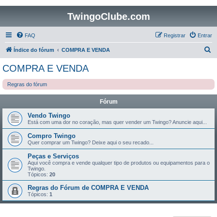
TwingoClube.com
FAQ
Registrar
Entrar
P
Índice do fórum
COMPRA E VENDA
e
COMPRA E VENDA
s
Regras do fórum
q
u
Fórum
i
Vendo Twingo
s
Está com uma dor no coração, mas quer vender um Twingo? Anuncie aqui...
a
Compro Twingo
Quer comprar um Twingo? Deixe aqui o seu recado...
r
Peças e Serviços
Aqui você compra e vende qualquer tipo de produtos ou equipamentos para o
Twingo.
Tópicos:
20
Regras do Fórum de COMPRA E VENDA
Tópicos:
1