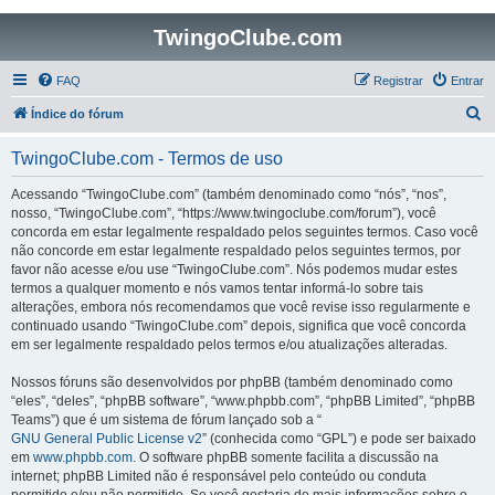
TwingoClube.com
FAQ
Registrar
Entrar
P
Índice do fórum
e
TwingoClube.com - Termos de uso
s
q
Acessando “TwingoClube.com” (também denominado como “nós”, “nos”,
nosso, “TwingoClube.com”, “https://www.twingoclube.com/forum”), você
u
concorda em estar legalmente respaldado pelos seguintes termos. Caso você
i
não concorde em estar legalmente respaldado pelos seguintes termos, por
favor não acesse e/ou use “TwingoClube.com”. Nós podemos mudar estes
s
termos a qualquer momento e nós vamos tentar informá-lo sobre tais
a
alterações, embora nós recomendamos que você revise isso regularmente e
continuado usando “TwingoClube.com” depois, significa que você concorda
r
em ser legalmente respaldado pelos termos e/ou atualizações alteradas.
Nossos fóruns são desenvolvidos por phpBB (também denominado como
“eles”, “deles”, “phpBB software”, “www.phpbb.com”, “phpBB Limited”, “phpBB
Teams”) que é um sistema de fórum lançado sob a “
GNU General Public License v2
” (conhecida como “GPL”) e pode ser baixado
em
www.phpbb.com
. O software phpBB somente facilita a discussão na
internet; phpBB Limited não é responsável pelo conteúdo ou conduta