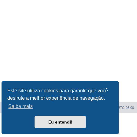
Este site utiliza cookies para garantir que você
desfrute a melhor experiência de navegação.
Saiba mais
Índice do fórum
Todos os horários são
UTC-03:00
Powered by
phpBB
® Forum Software © phpBB Limited
Eu entendi!
Traduzido por:
Suporte phpBB
Privacidade
|
Termos