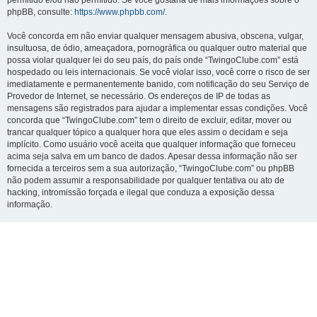
permitido e/ou não permitido. Se você gostaria de mais informações sobre o
phpBB, consulte:
https://www.phpbb.com/
.
Você concorda em não enviar qualquer mensagem abusiva, obscena, vulgar,
insultuosa, de ódio, ameaçadora, pornográfica ou qualquer outro material que
possa violar qualquer lei do seu país, do país onde “TwingoClube.com” está
hospedado ou leis internacionais. Se você violar isso, você corre o risco de ser
imediatamente e permanentemente banido, com notificação do seu Serviço de
Provedor de Internet, se necessário. Os endereços de IP de todas as
mensagens são registrados para ajudar a implementar essas condições. Você
concorda que “TwingoClube.com” tem o direito de excluir, editar, mover ou
trancar qualquer tópico a qualquer hora que eles assim o decidam e seja
implícito. Como usuário você aceita que qualquer informação que forneceu
acima seja salva em um banco de dados. Apesar dessa informação não ser
fornecida a terceiros sem a sua autorização, “TwingoClube.com” ou phpBB
não podem assumir a responsabilidade por qualquer tentativa ou ato de
hacking, intromissão forçada e ilegal que conduza a exposição dessa
informação.