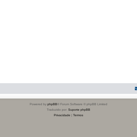
Powered by
phpBB
® Forum Software © phpBB Limited
Traduzido por:
Suporte phpBB
Privacidade
|
Termos