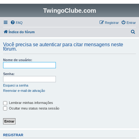
TwingoClube.com
FAQ
Registrar
Entrar
P
Índice do fórum
e
Você precisa se autenticar para citar mensagens neste
s
fórum.
q
Nome de usuário:
u
i
Senha:
s
a
Esqueci a senha
Reenviar e-mail de ativação
r
Lembrar minhas informações
Ocultar meu status nesta sessão
REGISTRAR